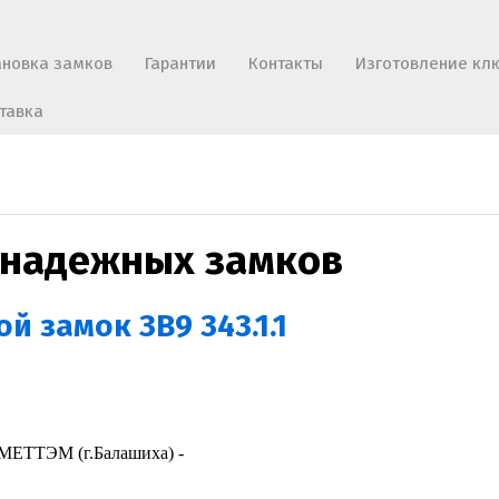
ановка замков
Гарантии
Контакты
Изготовление кл
тавка
 надежных замков
й замок ЗВ9 343.1.1
 МЕТТЭМ (г.Балашиха) -