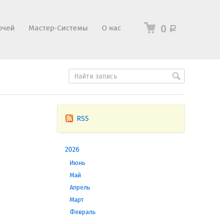
0
ючей
Мастер-Системы
О нас
Р
RSS
2026
Июнь
Май
Апрель
Март
Февраль