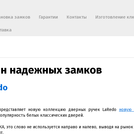
ановка замков
Гарантии
Контакты
Изготовление кл
тавка
ин надежных замков
do
представляет новую коллекцию дверных ручек LaRedo
новую
опулярность белых классических дверей.
, это слово не используется направо и налево, выводя на рынок
т.