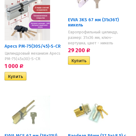
EVVA 3KS 67 мм (31х36Т)
никель
Европрофильный цилиндр,
размер: 31х36 мм, ключ-
вертушка, цвет - никель
Apecs PM-75(30S/45)-S-CR
29 200
Р
Цилиндровый механизм Apecs
PM-75(45х30)-S-CR
1 000
Р
EVVA MCS 67 мм (36х31U)
Baodean 86мм (37.5х48.5) с