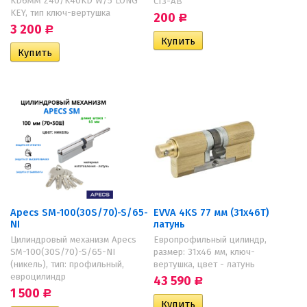
KD6MM Z40/K40KD W/5 LONG
C13-AB
KEY, тип ключ-вертушка
200
Р
3 200
Р
Apecs SM-100(30S/70)-S/65-
EVVA 4KS 77 мм (31х46Т)
NI
латунь
Цилиндровый механизм Apecs
Европрофильный цилиндр,
SM-100(30S/70)-S/65-NI
размер: 31х46 мм, ключ-
(никель), тип: профильный,
вертушка, цвет - латунь
евроцилиндр
43 590
Р
1 500
Р