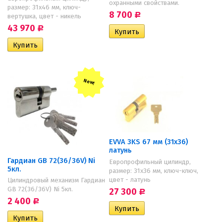
охранными свойствами.
размер: 31х46 мм, ключ-
8 700
Р
вертушка, цвет - никель
43 970
Р
New!
EVVA 3KS 67 мм (31х36)
латунь
Гардиан GB 72(36/36V) Ni
Европрофильный цилиндр,
5кл.
размер: 31х36 мм, ключ-ключ,
цвет - латунь
Цилиндровый механизм Гардиан
GB 72(36/36V) Ni 5кл.
27 300
Р
2 400
Р