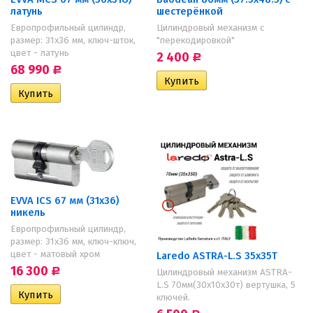
латунь
шестерёнкой
Европрофильный цилиндр,
Цилиндровый механизм с
размер: 31х36 мм, ключ-шток,
"перекодировкой"
цвет - латунь
2 400
Р
68 990
Р
EVVA ICS 67 мм (31х36)
никель
Европрофильный цилиндр,
размер: 31х36 мм, ключ-ключ,
цвет - матовый хром
Laredo ASTRA-L.S 35х35T
16 300
Р
Цилиндровый механизм ASTRA-
L.S 70мм(30х10х30т) вертушка, 5
ключей.