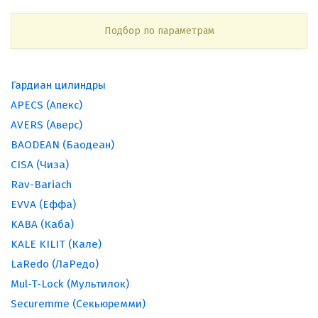
Подбор по параметрам
Гардиан цилиндры
APECS (Апекс)
AVERS (Аверс)
BAODEAN (Баодеан)
CISA (Чиза)
Rav-Bariach
EVVA (Еффа)
KABA (Каба)
KALE KILIT (Кале)
LaRedo (ЛаРедо)
Mul-T-Lock (Мультилок)
Securemme (Секьюремми)