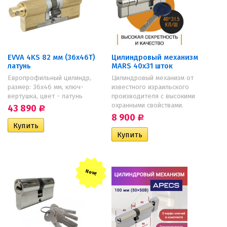
EVVA 4KS 82 мм (36х46Т)
Цилиндровый механизм
латунь
MARS 40х31 шток
Европрофильный цилиндр,
Цилиндровый механизм от
размер: 36х46 мм, ключ-
известного израильского
вертушка, цвет - латунь
производителя с высокими
охранными свойствами.
43 890
Р
8 900
Р
New!