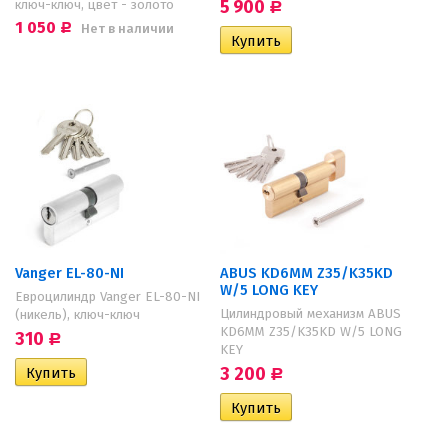
ключ-ключ, цвет - золото
5 900
Р
1 050
Нет в наличии
Р
Vanger EL-80-NI
ABUS KD6MM Z35/K35KD
W/5 LONG KEY
Евроцилиндр Vanger EL-80-NI
Цилиндровый механизм ABUS
(никель), ключ-ключ
KD6MM Z35/K35KD W/5 LONG
310
Р
KEY
3 200
Р