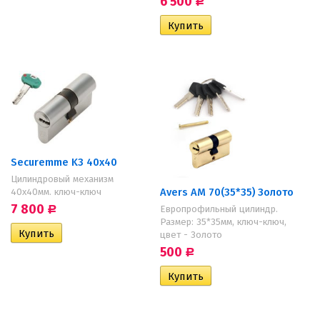
6 500
Р
Securemme K3 40x40
Цилиндровый механизм
Avers АМ 70(35*35) Золото
40х40мм. ключ-ключ
7 800
Европрофильный цилиндр.
Р
Размер: 35*35мм, ключ-ключ,
цвет - Золото
500
Р