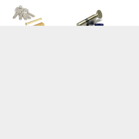
Mul-T-Lock (7х7) L 71 ТФ
(33х38Т) никель
Apecs SC-M110-Z-G (золото)
Европрофильный цилиндр,
Цилиндровый механизм Apecs
размер: 33х38 мм, ключ-
SC-M110-Z-G, тип ключ-ключ,
вертушка, цвет - никель
цвет - золото
5 900
1 050
Р
Нет в наличии
Р