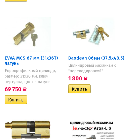
EVVA MCS 67 мм (31х36T)
Baodean 86мм (37.5х48.5)
латунь
Цилиндровый механизм с
Европрофильный цилиндр,
"перекодировкой"
размер: 31х36 мм, ключ-
1 800
Р
вертушка, цвет - латунь
69 750
Р