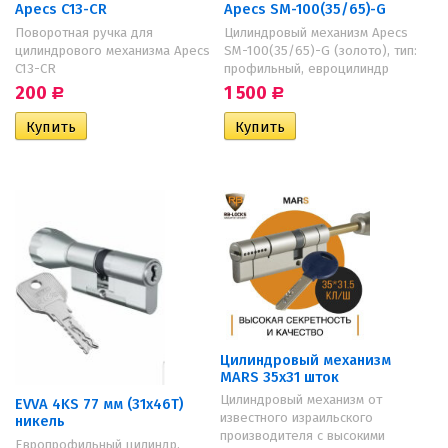
Apecs C13-CR
Apecs SM-100(35/65)-G
Поворотная ручка для
Цилиндровый механизм Apecs
цилиндрового механизма Apecs
SM-100(35/65)-G (золото), тип:
C13-CR
профильный, евроцилиндр
200
1 500
Р
Р
Цилиндровый механизм
MARS 35х31 шток
Цилиндровый механизм от
EVVA 4KS 77 мм (31х46Т)
известного израильского
никель
производителя с высокими
Европрофильный цилиндр,