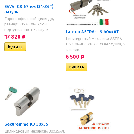
EVVA ICS 67 мм (31х36Т)
латунь
Европрофильный цилиндр,
размер: 31х36 мм, ключ-
вертушка, цвет - латунь
Laredo ASTRA-L.S 40х40T
17 820
Р
Цилиндровый механизм ASTRA-
L.S 80мм(35х10х35т) вертушка, 5
ключей.
6 500
Р
Securemme K3 30x35
Цилиндровый механизм 30х35мм.