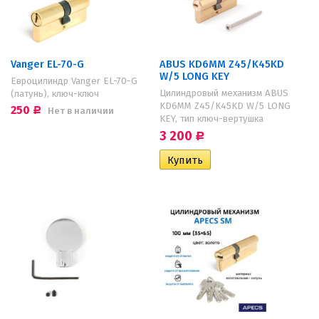
Vanger EL-70-G
ABUS KD6MM Z45/K45KD
W/5 LONG KEY
Евроцилиндр Vanger EL-70-G
Цилиндровый механизм ABUS
(латунь), ключ-ключ
KD6MM Z45/K45KD W/5 LONG
250
Нет в наличии
Р
KEY, тип ключ-вертушка
3 200
Р