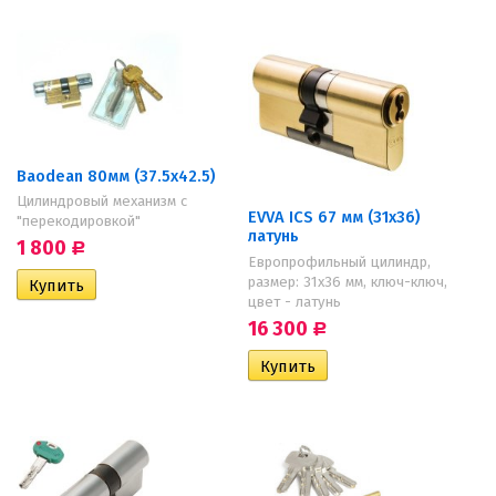
Baodean 80мм (37.5х42.5)
Цилиндровый механизм с
EVVA ICS 67 мм (31х36)
"перекодировкой"
латунь
1 800
Р
Европрофильный цилиндр,
размер: 31х36 мм, ключ-ключ,
цвет - латунь
16 300
Р