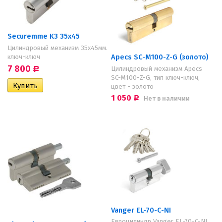
Securemme K3 35x45
Цилиндровый механизм 35х45мм.
Apecs SC-M100-Z-G (золото)
ключ-ключ
7 800
Цилиндровый механизм Apecs
Р
SC-M100-Z-G, тип ключ-ключ,
цвет - золото
1 050
Нет в наличии
Р
Vanger EL-70-C-NI
Евроцилиндр Vanger EL-70-C-NI