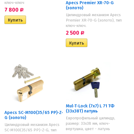
Apecs Premier XR-70-G
ключ-ключ
(золото)
7 800
Р
Цилиндровый механизм Apecs
Premier XR-70-G (золото), тип
ключ-ключ.
2 500
Р
Mul-T-Lock (7х7) L 71 ТФ
(33х38Т) латунь
Apecs SC-M100(35/65 PP)-Z-
G (золото)
Европрофильный цилиндр,
размер: 33х38 мм, ключ-
Цилиндровый механизм Apecs
вертушка, цвет - латунь
SC-M100(35/65 PP)-Z-G, тип