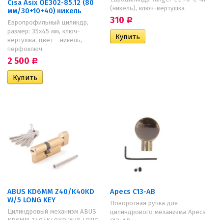
Cisa Asix OE302-85.12 (80
(никель), ключ-вертушка
мм/30+10+40) никель
310
Р
Европрофильный цилиндр,
размер: 35x45 мм, ключ-
вертушка, цвет - никель,
перфоключ
2 500
Р
ABUS KD6MM Z40/K40KD
Apecs C13-AB
W/5 LONG KEY
Поворотная ручка для
Цилиндровый механизм ABUS
цилиндрового механизма Apecs