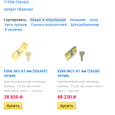
TITAN (Титан)
Vanger (Вангер)
Сортировать:
Новые и популярные
Название
Цена
Хиты продаж
Оценка покупателей
Дата добавления
В наличии
EVVA 3KS 67 мм (31х36Т)
EVVA MCS 67 мм (31х36)
латунь
латунь
Европрофильный цилиндр,
Европрофильный цилиндр,
размер: 31х36 мм, ключ-
размер: 31х36 мм, ключ-ключ,
вертушка, цвет - латунь
цвет - латунь
28 820
68 230
Р
Р