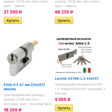
размер: 31х36 мм, ключ-ключ,
размер: 31х36 мм, ключ-ключ,
цвет - никель
цвет - никель
27 300
68 230
Р
Р
Laredo ASTRA-L.S 45х45T
Цилиндровый механизм ASTRA-
EVVA ICS 67 мм (31х36Т)
никель
L.S 90мм(40х10х40т) вертушка, 5
ключей.
Европрофильный цилиндр,
6 500
размер: 31х36 мм, ключ-
Р
вертушка, цвет - матовый хром
18 200
Р