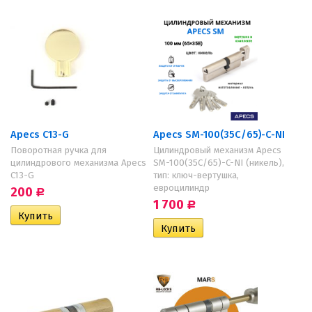
Apecs C13-G
Apecs SM-100(35C/65)-C-NI
Поворотная ручка для
Цилиндровый механизм Apecs
цилиндрового механизма Apecs
SM-100(35C/65)-C-NI (никель),
C13-G
тип: ключ-вертушка,
евроцилиндр
200
Р
1 700
Р